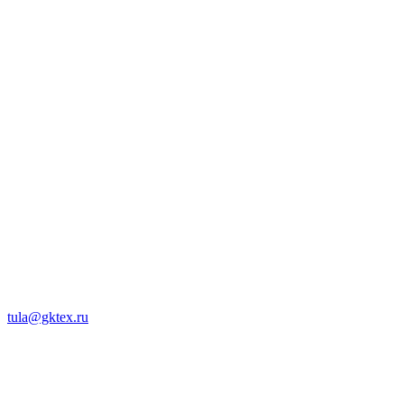
tula@gktex.ru